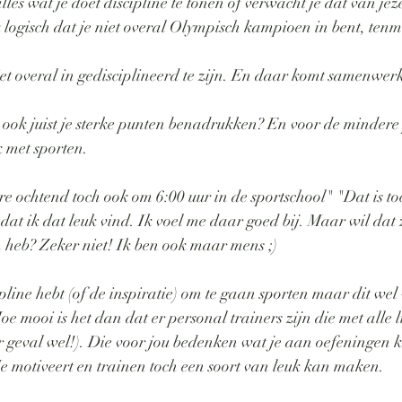
alles wat je doet discipline te tonen of verwacht je dat van jez
k logisch dat je niet overal Olympisch kampioen in bent, tenmin
iet overal in gedisciplineerd te zijn. En daar komt samenwe
 ook juist je sterke punten benadrukken? En voor de mindere
k met sporten. 
ere ochtend toch ook om 6:00 uur in de sportschool" "Dat is to
mdat ik dat leuk vind. Ik voel me daar goed bij. Maar wil dat 
in heb? Zeker niet! Ik ben ook maar mens ;)
cipline hebt (of de inspiratie) om te gaan sporten maar dit wel
e mooi is het dan dat er personal trainers zijn die met alle l
der geval wel!). Die voor jou bedenken wat je aan oefeningen 
 Je motiveert en trainen toch een soort van leuk kan maken.