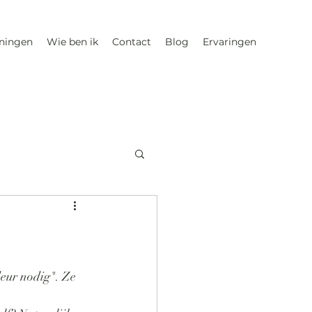
iningen
Wie ben ik
Contact
Blog
Ervaringen
deur nodig". Ze 