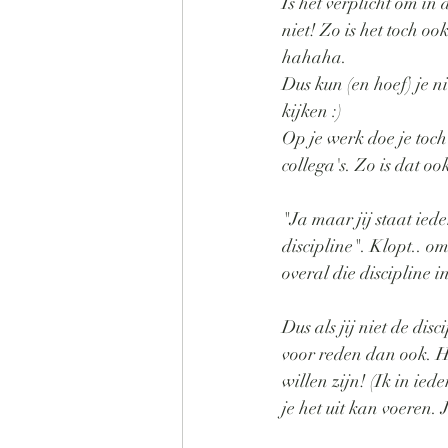
Is het verplicht om in 
niet! Zo is het toch oo
hahaha.
Dus kun (en hoef) je n
kijken :)
Op je werk doe je toch
collega's. Zo is dat oo
"Ja maar jij staat ied
discipline". Klopt.. o
overal die discipline 
Dus als jij niet de dis
voor reden dan ook. Ho
willen zijn! (Ik in ie
je het uit kan voeren.