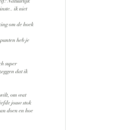
elf? Natuurlijk 
ste.. ik niet 
rking om de hoek 
 punten heb je 
ch super 
zeggen dat ik 
 wilt, om wat 
iefde jouw stok 
kan doen en hoe 