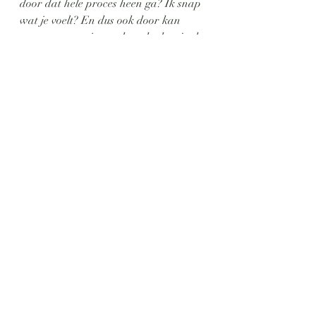
door dat hele proces heen ga? Ik snap 
wat je voelt? En dus ook door kan 
vragen en met je mee kan denken in de 
kennis die ik over mindset al heb?
Dit verhaal vertel ik jullie om te laten 
weten dat als jij met twijfels en 
onzekerheden loopt, je niet de enige 
ben. Mijn proces is ook nog maar net 
begonnen en ik ben er voorlopig nog 
lang niet.
Maar als ik moet kiezen tussen bij de 
pakken neer gaan zitten of de tijd 
gegeven nu gebruiken om te groeien en 
ontwikkelen, kies ik het laatste. En 
juist omdat ik dit nu doormaak sta ik 
er voor op en om dit met je te delen. 