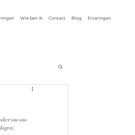
iningen
Wie ben ik
Contact
Blog
Ervaringen
vaker om ons 
dagen).