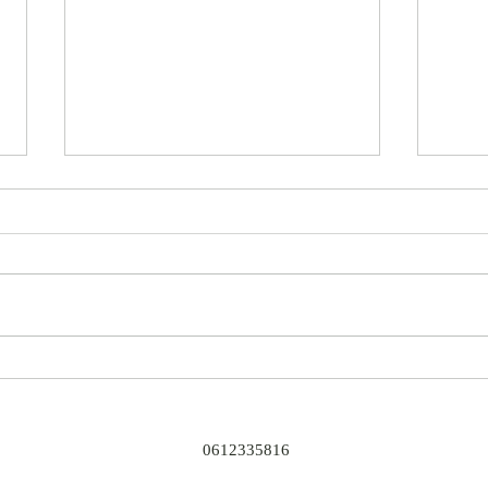
Arse
To advice or not to advice
0612335816