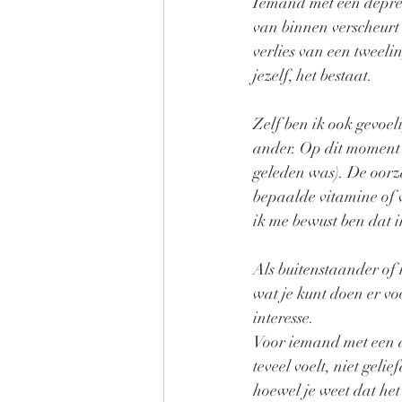
Iemand met een depress
van binnen verscheurt 
verlies van een tweeli
jezelf, het bestaat.
Zelf ben ik ook gevoel
ander. Op dit moment k
geleden was). De oorzaa
bepaalde vitamine of v
ik me bewust ben dat ik
Als buitenstaander of 
wat je kunt doen er vo
interesse. 
Voor iemand met een de
teveel voelt, niet geli
hoewel je weet dat het 