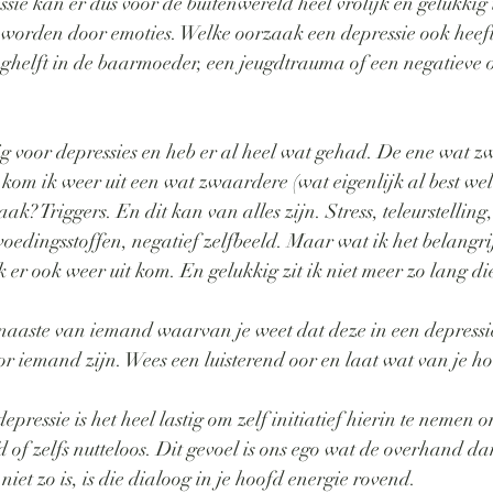
ie kan er dus voor de buitenwereld heel vrolijk en gelukkig 
worden door emoties. Welke oorzaak een depressie ook heeft,
nghelft in de baarmoeder, een jeugdtrauma of een negatieve o
ig voor depressies en heb er al heel wat gehad. De ene wat 
om ik weer uit een wat zwaardere (wat eigenlijk al best wel 
k? Triggers. En dit kan van alles zijn. Stress, teleurstelling,
oedingsstoffen, negatief zelfbeeld. Maar wat ik het belangrij
 er ook weer uit kom. En gelukkig zit ik niet meer zo lang die
naaste van iemand waarvan je weet dat deze in een depressie z
or iemand zijn. Wees een luisterend oor en laat wat van je ho
pressie is het heel lastig om zelf initiatief hierin te nemen 
efd of zelfs nutteloos. Dit gevoel is ons ego wat de overhand d
niet zo is, is die dialoog in je hoofd energie rovend. 