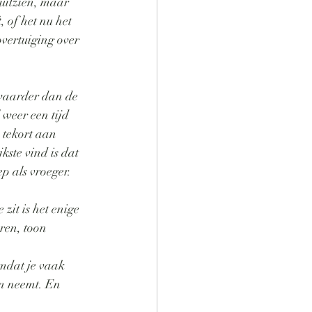
uitzien, maar 
 of het nu het 
vertuiging over 
zwaarder dan de 
weer een tijd 
 tekort aan 
kste vind is dat 
p als vroeger. 
it is het enige 
ren, toon 
omdat je vaak 
an neemt. En 