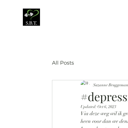
All Posts
Suzanne Bruggema
#depress
Updated:
Oct 6, 2023
Via deze weg wil ik g
heen voor dan we denk